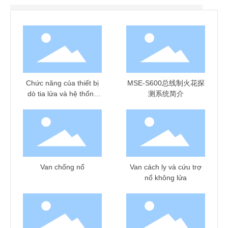
Chức năng của thiết bị
MSE-S600总线制火花探
dò tia lửa và hệ thống
测系统简介
phun nước trong nhà
máy sản xuất đồ gỗ
Van chống nổ
Van cách ly và cứu trợ
nổ không lửa