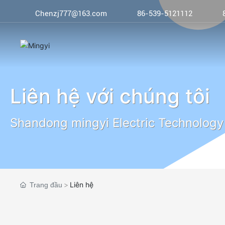
Chenzj777@163.com
86-539-5121112
Liên hệ với chúng tôi
Shandong mingyi Electric Technology 
Liên hệ
Trang đầu