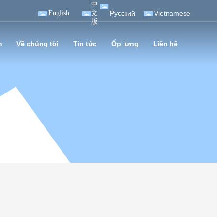
中
English
文
Pусский
Vietnamese
版
m
Về chúng tôi
Tin tức
Ốp lưng
Liên hệ