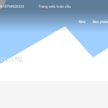
8618764926333
Trang web toàn cầu
Nhà
Sản phẩ
co.,LTD.